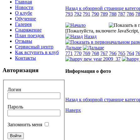
Главная
Новости
Назад к обзорной странице катего
О клубе
793
792
791
790
789
788
787
786
7
Обучение
Галерея
Снаряжение
[Пожалуйста, включите JavaScript
План поездок
Назад
Отзывы
Сервисный центр
Дальше
Как вступить в клуб
771
770
769
768
767
766
765
764
7
Контакты
Авторизация
Информация о фото
Логин
Назад к обзорной странице катего
Пароль
Наверх
Запомнить меня