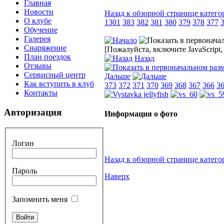
Главная
Новости
Назад к обзорной странице катего
О клубе
1301
383
382
381
380
379
378
377
Обучение
Галерея
Снаряжение
[Пожалуйста, включите JavaScript
План поездок
Назад
Отзывы
Сервисный центр
Дальше
Как вступить в клуб
373
372
371
370
369
368
367
366
3
Контакты
Авторизация
Информация о фото
Логин
Назад к обзорной странице катего
Пароль
Наверх
Запомнить меня