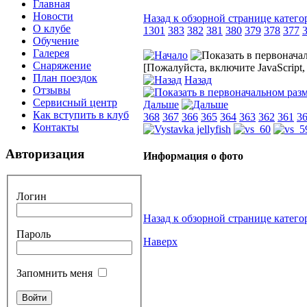
Главная
Новости
Назад к обзорной странице катего
О клубе
1301
383
382
381
380
379
378
377
Обучение
Галерея
Снаряжение
[Пожалуйста, включите JavaScript
План поездок
Назад
Отзывы
Сервисный центр
Дальше
Как вступить в клуб
368
367
366
365
364
363
362
361
3
Контакты
Авторизация
Информация о фото
Логин
Назад к обзорной странице катего
Пароль
Наверх
Запомнить меня