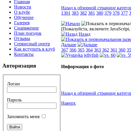
Главная
Новости
Назад к обзорной странице катего
О клубе
1301
383
382
381
380
379
378
377
Обучение
Галерея
Снаряжение
[Пожалуйста, включите JavaScript
План поездок
Назад
Отзывы
Сервисный центр
Дальше
Как вступить в клуб
367
366
365
364
363
362
361
360
3
Контакты
Авторизация
Информация о фото
Логин
Назад к обзорной странице катего
Пароль
Наверх
Запомнить меня