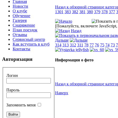
Главная
Новости
Назад к обзорной странице катего
О клубе
1301
383
382
381
380
379
378
377
Обучение
Галерея
Снаряжение
[Пожалуйста, включите JavaScript
План поездок
Назад
Отзывы
Сервисный центр
Дальше
Как вступить в клуб
314
313
312
311
78
77
76
75
74
73
7
Контакты
Авторизация
Информация о фото
Логин
Назад к обзорной странице катего
Пароль
Наверх
Запомнить меня