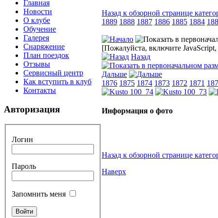
Главная
Новости
Назад к обзорной странице катего
О клубе
1889
1888
1887
1886
1885
1884
18
Обучение
Галерея
Снаряжение
[Пожалуйста, включите JavaScript
План поездок
Назад
Отзывы
Сервисный центр
Дальше
Как вступить в клуб
1876
1875
1874
1873
1872
1871
18
Контакты
Авторизация
Информация о фото
Логин
Назад к обзорной странице катего
Пароль
Наверх
Запомнить меня