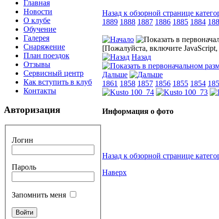
Главная
Новости
Назад к обзорной странице катего
О клубе
1889
1888
1887
1886
1885
1884
18
Обучение
Галерея
Снаряжение
[Пожалуйста, включите JavaScript
План поездок
Назад
Отзывы
Сервисный центр
Дальше
Как вступить в клуб
1861
1858
1857
1856
1855
1854
18
Контакты
Авторизация
Информация о фото
Логин
Назад к обзорной странице катего
Пароль
Наверх
Запомнить меня