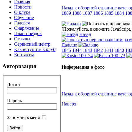
Главная
Новости
Назад к обзорной странице катего
О клубе
1889
1888
1887
1886
1885
1884
18
Обучение
Галерея
Снаряжение
[Пожалуйста, включите JavaScript
План поездок
Назад
Отзывы
Сервисный центр
Дальше
Как вступить в клуб
1845
1844
1843
1842
1841
1840
18
Контакты
Авторизация
Информация о фото
Логин
Назад к обзорной странице катего
Пароль
Наверх
Запомнить меня