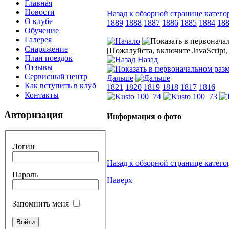
Главная
Новости
Назад к обзорной странице катего
О клубе
1889
1888
1887
1886
1885
1884
18
Обучение
Галерея
Снаряжение
[Пожалуйста, включите JavaScript
План поездок
Назад
Отзывы
Сервисный центр
Дальше
Как вступить в клуб
1821
1820
1819
1818
1817
1816
Контакты
Авторизация
Информация о фото
Логин
Назад к обзорной странице катего
Пароль
Наверх
Запомнить меня