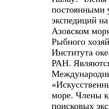
постоянными 
экспедиций на
Азовском мор
Рыбного хозя
Института ок
РАН. Являются
Международны
«Искусственн
море. Члены к
поисковых экс