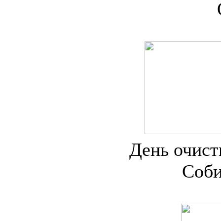
День очист
Соби