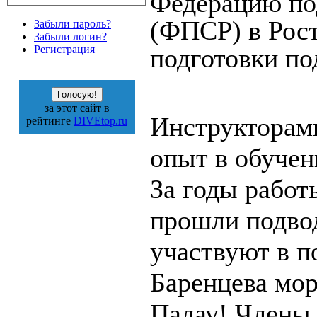
Федерацию по
(ФПСР) в Рост
Забыли пароль?
Забыли логин?
подготовки по
Регистрация
за этот сайт в
Инструкторам
рейтинге
DIVEtop.ru
опыт в обучен
За годы работ
прошли подво
участвуют в п
Баренцева мор
Палау! Члены 