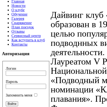
Главная
Новости
О клубе
Дайвинг клуб
Обучение
Галерея
образован в 19
Снаряжение
План поездок
целью популя
Отзывы
Сервисный центр
подводнных в
Как вступить в клуб
Контакты
деятельности.
Авторизация
Лауреатом V 
Национальной
Логин
«Подводный м
Пароль
номинации «К
Запомнить меня
плавания». Пр